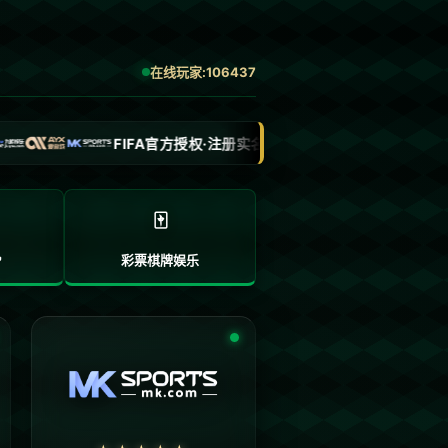
数据来源：c7娱乐-c7c7.app
时间(北京)
亚甲级联赛
07:15
SL一级联赛
07:00
甲级联赛
07:00
06:00
乙级联赛
06:00
亚甲级联赛
06:00
甲级联赛
06:00
06:00
06:00
拉甲级联赛
06:30