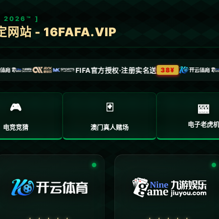
联赛
多瓦美洲豹
哥伦比
宇宙
美国U
维的亚漫游者
乌拉圭
科恩斯
巴西杯
伊体操与击剑俱乐部
阿根廷
者
玻利维
拉塔大学生
阿根廷
大学
智利杯
莱拉联盟
智利杯
会
委内瑞