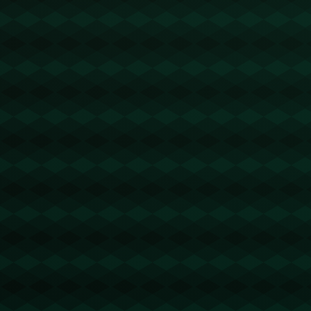
C7娱乐
向。
日期：
玩家社
体验C7
日期：
巨星动
C7娱乐