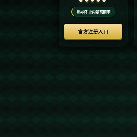
数据快照 · 截至 2026-08-06 07:34（北京时间）· 实时数据在页面加载后自动刷新
C7娱乐：您的专属
首页
足球赛事 篮球比分
赛程预测