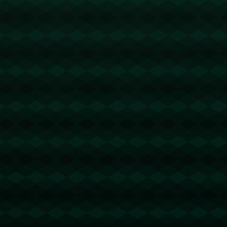
类别：
阅读：
事：涵盖热门电竞，体验虚拟竞技魅力
竞猜项目尽在C7娱乐，满足您对足球、篮球等各类赛事的投注需
类别：
阅读：
析：深度剖析，提供专业投注参考
官方网站为您呈现精彩纷呈的在线娱乐体验，涵盖体育、游戏及多