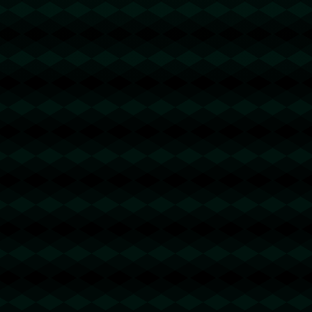
馈：听取玩家声音，持续优化体验
娱乐APP，畅享顶级游戏乐趣与博彩激情，体验前所未有的在线娱
类别：
阅读：
主要的娱乐项目？
如何保障？