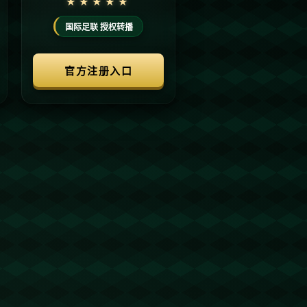
关于C7
联系我们
会员登录
实时比分
最新赛况：欧洲杯焦点战分析 浏
览：180