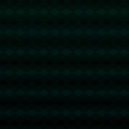
类别：
阅读：
法：探索多样化投注选项，乐趣无穷
7c7.app，加入C7娱乐大家庭，开启您的无限娱乐激情。
类别：
阅读：
锦：回顾经典瞬间，感受体育激情
APP提供专业数据支持，助您更精准地分析赛事，提升投注体验。
类别：
阅读：