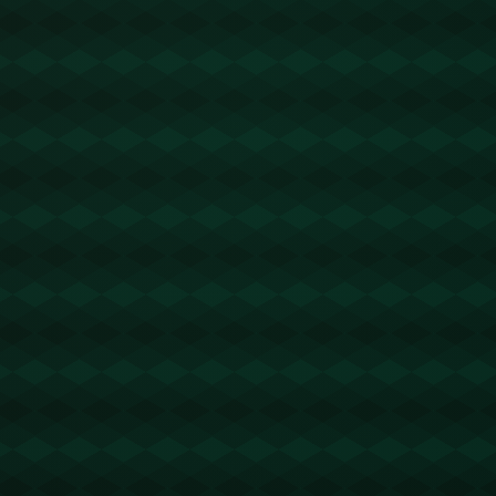
报：深度解析最新赛况与球队动态
平台提供即时更新的足球比赛实时比分，涵盖全球各大联赛及杯赛
类别：
阅读：
瞻：预测热门比赛，掌握投注先机
乐，获取最新篮球赛事动态，包括NBA、CBA等热门联赛的赛
类别：
阅读：
察：专家解读，助您玩转体育投注