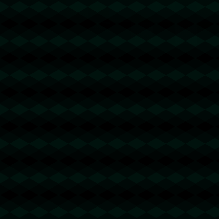
用户反
下载C7
日期：
常见问题
C7娱乐平台提供哪些
C7娱乐平台的安全性